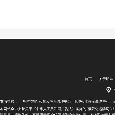
首页
|
关于明坤
友情链接：
明坤智能-智慧云停车管理平台
明坤智能停车商户中心
本网站全力支持关于《中华人民共和国广告法》实施的“极限化违禁词”相
观意愿并即刻失效，不可用于客户任何行为的参考依据。凡访客访问本网