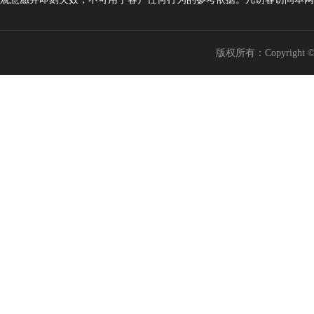
版权所有：Copyright 