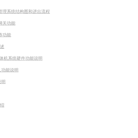
管理系统
结构图和进出流程
网关功能
券功能
述
体机系统硬件功能说明
人
功能说明
说明
绍