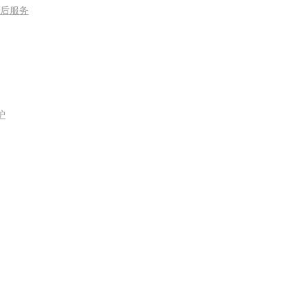
后服务
护