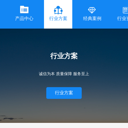
产品中心
行业方案
经典案例
行业
行业方案
诚信为本 质量保障 服务至上
行业方案