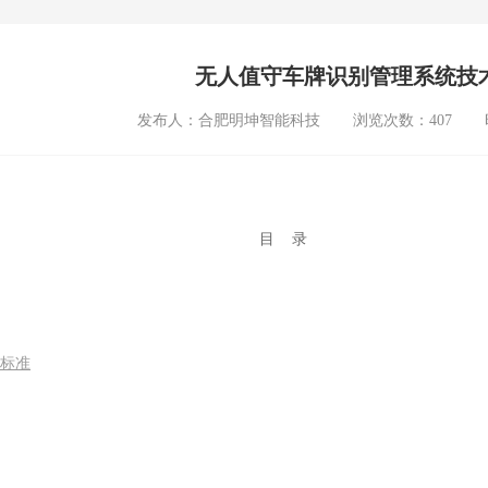
无人值守车牌识别管理系统技
发布人：合肥明坤智能科技
浏览次数：
407
目 录
标准