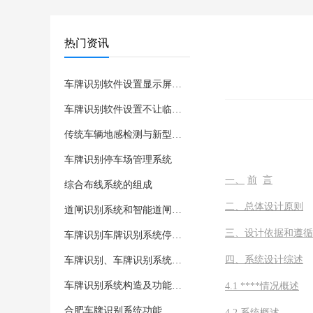
热门资讯
车牌识别软件设置显示屏显示车位
车牌识别软件设置不让临时车进的
传统车辆地感检测与新型车辆雷达
车牌识别停车场管理系统
一、
前
言
综合布线系统的组成
二、
总体设计原则
道闸识别系统和智能道闸，快速道
三、设计依据和遵循
车牌识别车牌识别系统停车管理系
四、系统设计综述
车牌识别、车牌识别系统：车牌识
车牌识别系统构造及功能升级
4.1 ****
情况概述
合肥车牌识别系统功能
4.2
系统概述