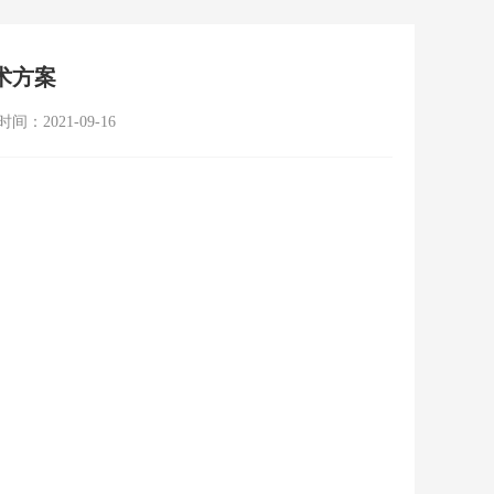
术方案
时间：2021-09-16